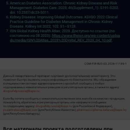
American Diabetes Association. Chronic Kidney Disease and Risk
Management. Diabetes Care. 2023; 46(Supplement_1): S191-S202.
doi: 10.2337/dc23-S011.
Kidney Disease: Improving Global Outcomes. KDIGO 2022 Clinical
Practice Guideline for Diabetes Management in Chronic Kidney
Disease. Kidney Int 2022; 102: S1–S128.
ISN Global Kidney Health Atlas; 2023. Доступно по ссылке (по
состоянию на 08.2023):
https://www.theisn.org/wp-content/uploa
ds/media/ISN%20Atlas_2023%20Digital_REV_2023_04_10.pdf
.
COM-FIR-RUS-03.2026-11189-1
Данный лекарственный препарат подлежит дополнительному мониторингу. Это
позволит быстро выявить новую информацию по безопасности. Мы обращаемся
к специалистам системы здравоохранения с просьбой сообщать о любых
подозреваемых нежелательных реакциях в регуляторные органы, а также по адресу
drugsafety.russia@bayer.ru
.
Если Вы хотите сообщить о нежелательном явлении или жалобе на качество продукции,
пожалуйста, обратитесь в регуляторные органы или направьте сообщение
по следующему адресу:
drugsafety.russia@bayer.ru
(для Российской Федерации),
pv.centralasia@bayer.com
(для Республики Казахстан),
pharmacovigilance.belarus@bayer.by
(для Республики Беларусь).
Все материалы проекта подготовлены при