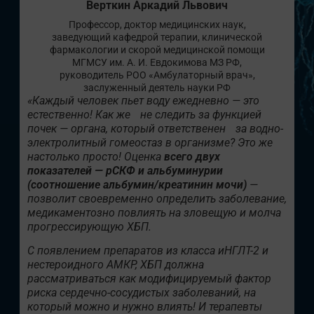
Верткин Аркадий Львович
Профессор, доктор медицинских наук,
заведующий кафедрой терапии, клинической
фармакологии и скорой медицинской помощи
МГМСУ им. А. И. Евдокимова МЗ РФ,
руководитель РОО «Амбулаторный врач»,
заслуженный деятель науки РФ
«Каждый человек пьет воду ежедневно — это
естественно! Как же не следить за функцией
почек — органа, который ответственен за водно-
электролитный гомеостаз в организме? Это же
настолько просто! Оценка
всего двух
показателей — рСКФ и альбуминурии
(соотношение альбумин/креатинин мочи)
—
позволит своевременно определить заболевание,
медикаментозно повлиять на зловещую и молча
прогрессирующую ХБП.
С появлением препаратов из класса иНГЛТ-2 и
нестероидного АМКР, ХБП должна
рассматриваться как модифицируемый фактор
риска сердечно-сосудистых заболеваний, на
который можно и нужно влиять! И терапевты