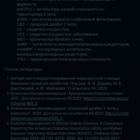
фермента;
иНГЛТ2 — ингибиторы натрий-глюкозного ко-
транспортера 2 типа;
рСКФ — расчетная скорость клубочковой фильтрации;
СД2 — сахарный диабет 2 типа;
СС — сердечно-сосудистые;
ССЗ — сердечно-сосудистые заболевания;
ХБП — хроническая болезнь почек;
АМКР — антагонисты минералокортикоидных рецепторов;
нсАМКР — нестероидные антагонисты
минералокортикоидных рецепторов;
ТПН — терминальная почечная недостаточность.
Список литературы:
Алгоритмы специализированной медицинской помощи
больным сахарным диабетом. Под ред. И. И. Дедова, М. В.
Шестаковой, А. Ю. Майорова. 11-й выпуск. М.; 2023.
Клинические рекомендации "Хроническая болезнь почек“.
2021. Доступно по ссылке на 08.2023:
https://cr.minzdrav.gov.ru/
schema/469_2
.
Клинические рекомендации «Сахарный диабет 2 типа у
взрослых“. 2022. Доступно по ссылке на 08.2023:
https://cr.min
zdrav.gov.ru/recomend/290_2
.
Diabetes Management in Chronic Kidney Disease: A Consensus
Report by the American Diabetes Association (ADA) and Kidney
Disease: Improving Global Outcomes (KDIGO). Diabetes Care 1
December 2022; 45 (12): 3075–3090. doi: 10.2337/dci22-0027.