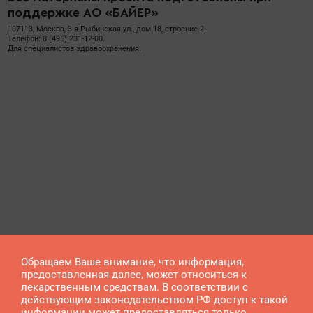
поддержке АО «БАЙЕР»
107113, Москва, 3-я Рыбинская ул., дом 18, строение 2.
Телефон: 8 (495) 231-12-00.
Для специалистов здравоохранения.
Обращаем Ваше внимание, что информация,
предоставленная далее, может относиться к
лекарственным средствам. В соответствии с
действующим законодательством РФ доступ к такой
информации может предоставляться только