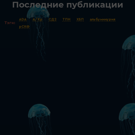
Последние публикации
ADA
А/Кр
СД2
ТПН
ХБП
альбуминурия
Тэги:
рСКФ