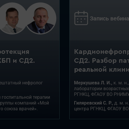
Запись вебина
ротекция
Кардионефропр
ХБП и СД2.
СД2. Разбор па
реальной клин
внештатный нефролог
Меркушева Л. И.,
к. м. н
лаборатории возрастных
РГНКЦ, ФГАОУ ВО РНИМУ и
й госпитальной терапии
 группы компаний «Мой
Гиляревский С. Р.,
д. м. 
го союза врачей».
центра РГНКЦ, ФГАОУ ВО