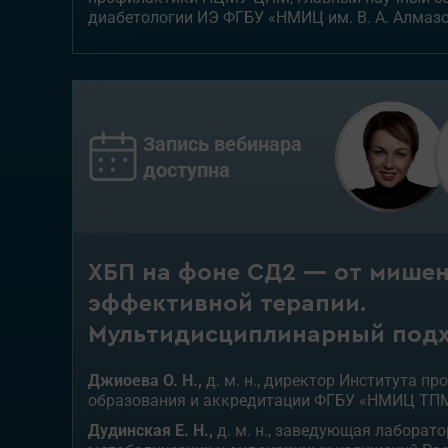
диабетологии ИЭ ФГБУ «НМИЦ им. В. А. Алмаз
Запись вебинара
доступна
ХБП на фоне СД2 — от мишен
эффективной терапии.
Мультидисциплинарный под
Джиоева О. Н.,
д. м. н., директор Института п
образования и аккредитации ФГБУ «НМИЦ ТПМ
Дудинская Е. Н.,
д. м. н., заведующая лаборат