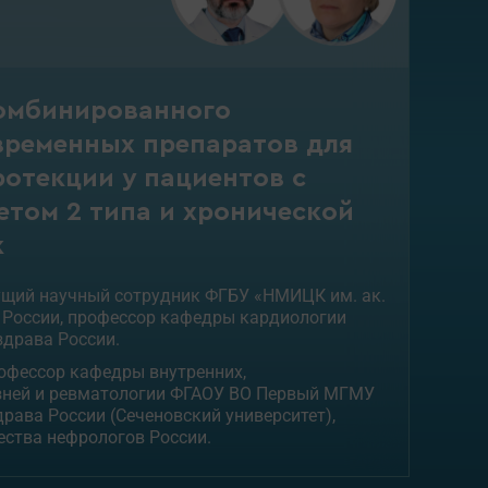
омбинированного
временных препаратов для
отекции у пациентов с
том 2 типа и хронической
к
едущий научный сотрудник ФГБУ «НМИЦК им. ак.
а России, профессор кафедры кардиологии
драва России.
профессор кафедры внутренних,
зней и ревматологии ФГАОУ ВО Первый МГМУ
драва России (Сеченовский университет),
ества нефрологов России.