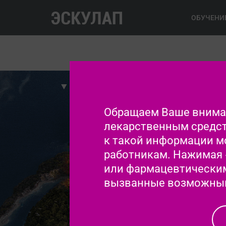
ОБУЧЕНИ
О ХБП при СД2
Бремя ХБП при 
Обращаем Ваше вниман
лекарственным средст
к такой информации м
работникам. Нажимая 
или фармацевтическим 
вызванные возможным