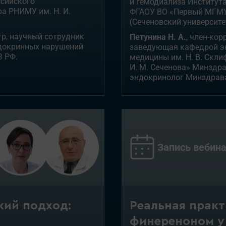
ссийского
и гемодиализа Институт
ра РНИМУ им. Н. И.
ФГАОУ ВО «Первый МГМУ 
(Сеченовский университе
атр, научный сотрудник
Петунина Н. А.
, член-кор
ндокринных нарушений
заведующая кафедрой э
З РФ.
медицины им. Н. В. Скл
И. М. Сеченова» Минздра
эндокринолог Минздрав
Запись вебина
Реальная прак
кий подход:
финереноном у 