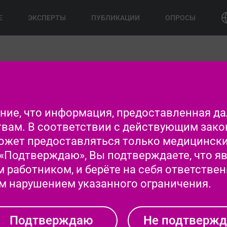
Е
ЭКСПЕРТЫ
ПУБЛИКАЦИИ
ОПРОСЫ
СД2
Диагностика ХБП
Воспаление и фиброз 
ие, что информация, предоставленная дал
вам. В соответствии с действующим зако
ожет предоставляться только медицинск
«Подтверждаю», Вы подтверждаете, что я
ЗАБЫТЫ
работником, и берёте на себя ответствен
 нарушением указанного ограничения.
НА МЕДИ
ПАЦ
Подтверждаю
Не подтверж