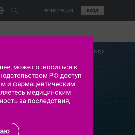
РЕГИСТРАЦИЯ
ВХОД
в развитии ХБП
Лечение ХБП при СД2
ее, может относиться к
нодательством РФ доступ
им и фармацевтическим
вляетесь медицинским
Й ОСТРОВ ХБП
ность за последствия,
ЦИНСКОЙ КАРТЕ
ИЕНТА С СД2
даю