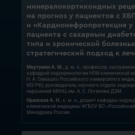
минералокортикоидных рец
на прогноз у пациентов с ХБП
и «Кардионефропротекция у
пациента с сахарным диабет
типа и хронической болезнью
стратегический подход к ле
Мкртумян А. М.
, д. м. н., профессор, заслуже
кафедрой эндокринологии НОИ клинической м
Н. А. Семашко Российского университета мед
МЗ РФ), руководитель научного отдела эндокр
нарушений МКНЦ им. А. С. Логинова ДЗМ.
Оранская А. Н.
, к. м. н., доцент кафедры эндо
клинической медицины ФГБОУ ВО «Российский
Минздрава России.