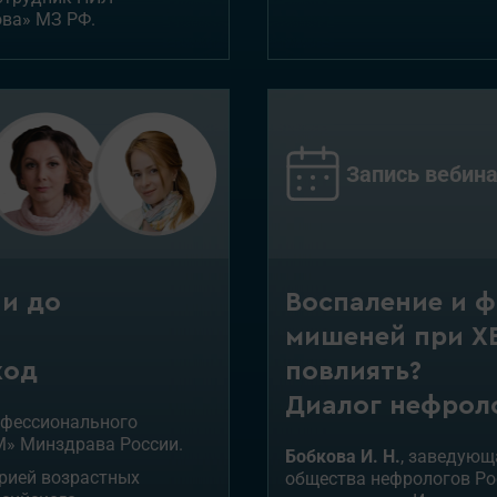
ова»
МЗ РФ
.
Запись вебина
Воспаление и ф
и до
мишеней при ХБ
повлиять?
ход
Диалог нефрол
рофессионального
» Минздрава России.
Бобкова И. Н.
, заведующ
орией возрастных
общества нефрологов Рос