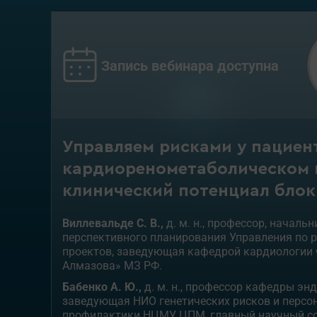
Запись вебинара доступна
Управляем рисками у пациен
кардиоренометаболическом 
клинический потенциал бло
Виллевальде С. В.,
д. м. н., профессор, началь
перспективного планирования Управления по 
проектов, заведующая кафедрой кардиологии 
Алмазова» МЗ РФ.
Бабенко А. Ю.,
д. м. н., профессор кафедры эн
заведующая НИО генетических рисков и перс
профилактики НЦМУ ЦПМ, главный научный с