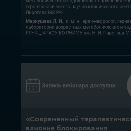
метаболических и эндокринных нарушений Ро
геронтологического научно-клинического цент
Пирогова МЗ РФ.
Меркушева Л. И.,
к. м. н., врач-нефролог, гери
лаборатории возрастных метаболических и э
РГНКЦ, ФГАОУ ВО РНИМУ им. Н. И. Пирогова М
Запись вебинара доступна
«Современный терапевтичес
влияние блокирования