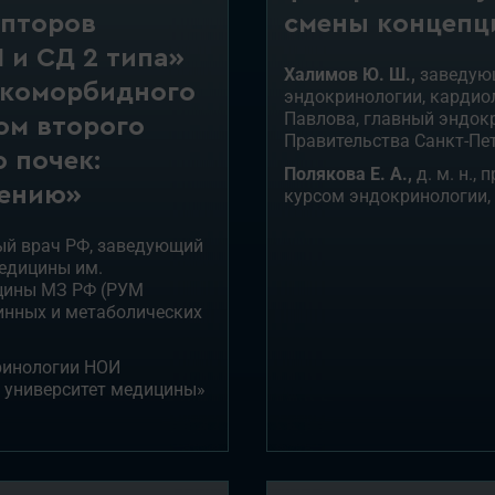
смены концепц
епторов
 и СД 2 типа»
Халимов Ю. Ш.,
заведующ
 коморбидного
эндокринологии, кардиол
Павлова, главный эндок
ом второго
Правительства Санкт-Пете
 почек:
Полякова Е. А.,
д. м. н.,
чению»
курсом эндокринологии, к
нный врач РФ, заведующий
едицины им.
ицины МЗ РФ (РУМ
инных и метаболических
кринологии НОИ
 университет медицины»