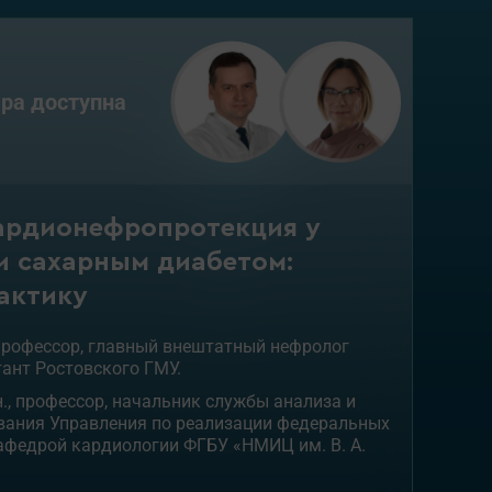
ра доступна
ардионефропротекция у
и сахарным диабетом:
актику
, профессор, главный внештатный нефролог
ант Ростовского ГМУ.
н., профессор, начальник службы анализа и
вания Управления по реализации федеральных
афедрой кардиологии ФГБУ «НМИЦ им. В. А.