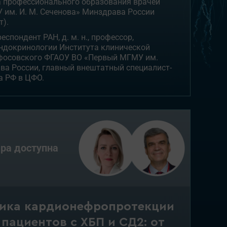
а профессионального образования врачей
им. И. М. Сеченова» Минздрава России
т).
респондент РАН, д. м. н., профессор,
ндокринологии Института клинической
ифосовского ФГАОУ ВО «Первый МГМУ им.
ва России, главный внештатный специалист-
а РФ в ЦФО.
ра доступна
тика кардионефропротекции
пациентов с ХБП и СД2: от