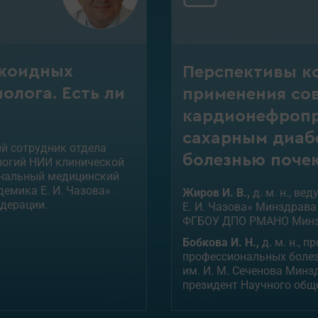
икоидных
Перспективы к
олога. Есть ли
применения со
кардионефропр
сахарным диабе
ый сотрудник отдела
болезнью поче
логий НИИ клинической
ональный медицинский
демика Е. И. Чазова»
Жиров И. В.,
д. м. н., в
дерации.
Е. И. Чазова» Минздрав
ФГБОУ ДПО РМАНО Минз
Бобкова И. Н.,
д. м. н., 
профессиональных боле
им. И. М. Сеченова Минз
президент Научного общ