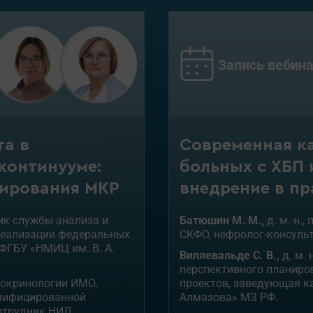
Запись вебина
та в
Современная к
континууме:
больных с ХБП 
кирования МКР
внедрение в пр
ник службы анализа и
Батюшин М. М.,
д. м. н.
реализации федеральных
СКФО, нефролог-консульт
ФГБУ «НМИЦ им. В. А.
Виллевальде С. В.,
д. м. 
перспективного планиро
докринологии ИМО,
проектов, заведующая к
онифицированной
Алмазова» МЗ РФ.
отрудник НИЛ